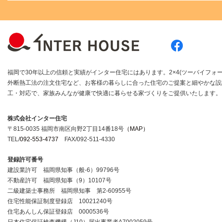
福岡で30年以上の信頼と実績がインター住宅にはあります。2×4(ツーバイフォー
外断熱工法の注文住宅など、お客様の暮らしに合った住宅のご提案と細やかな設
工・対応で、家族みんなが健康で快適に暮らせる家づくりをご提供いたします。
株式会社インター住宅
〒815-0035 福岡市南区向野2丁目14番18号
（MAP）
TEL/
092-553-4737
FAX/092-511-4330
登録許可番号
建設業許可 福岡県知事（般-6）99796号
不動産許可 福岡県知事（9）10107号
二級建築士事務所 福岡県知事 第2-60955号
住宅性能保証制度登録店 10021240号
住宅あんしん保証登録店 0000536号
日本住宅保証検査機構（J10）届出事業者A7002059号