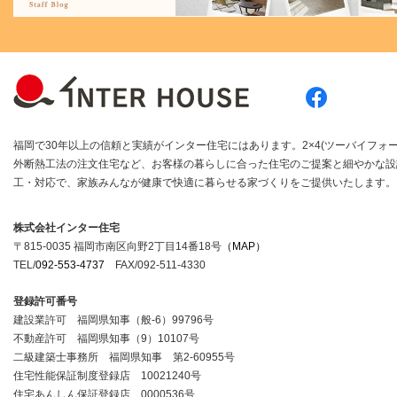
福岡で30年以上の信頼と実績がインター住宅にはあります。2×4(ツーバイフォー
外断熱工法の注文住宅など、お客様の暮らしに合った住宅のご提案と細やかな設
工・対応で、家族みんなが健康で快適に暮らせる家づくりをご提供いたします。
株式会社インター住宅
〒815-0035 福岡市南区向野2丁目14番18号
（MAP）
TEL/
092-553-4737
FAX/092-511-4330
登録許可番号
建設業許可 福岡県知事（般-6）99796号
不動産許可 福岡県知事（9）10107号
二級建築士事務所 福岡県知事 第2-60955号
住宅性能保証制度登録店 10021240号
住宅あんしん保証登録店 0000536号