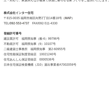
工・対応で、家族みんなが健康で快適に暮らせる家づくりをご提供いたします。
株式会社インター住宅
〒815-0035 福岡市南区向野2丁目14番18号
（MAP）
TEL/
092-553-4737
FAX/092-511-4330
登録許可番号
建設業許可 福岡県知事（般-6）99796号
不動産許可 福岡県知事（9）10107号
二級建築士事務所 福岡県知事 第2-60955号
住宅性能保証制度登録店 10021240号
住宅あんしん保証登録店 0000536号
日本住宅保証検査機構（J10）届出事業者A7002059号